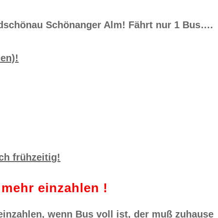
schönau Schönanger Alm! Fährt nur 1 Bus….
en)!
h frühzeitig!
mehr einzahlen !
h einzahlen, wenn Bus voll ist, der muß zuhause