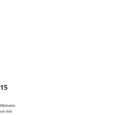
015
te Obmann
ton mit