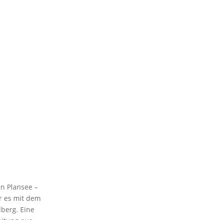
en Plansee –
r es mit dem
lberg. Eine