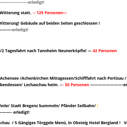
———–erledigt!
 Witterung statt.
– 129 Personen—
 Witterung! Gebäude auf beiden Seiten geschlossen !
———–
erledigt!
 1/2 Tagesfahrt nach Tannheim Neunerköpfle! —
42 Personen
 Achensee /Achenkirchen Mittagessen/Schifffahrt nach Pertisau
Abendessen/ Lechaschau heim. –
– 50 Personen
————————-erle
nle/ Stadt Bregenz bummeln/ Pfänder Seilbahn/
!
erledigt!
hau / 5 Gängiges Törggele Menü, in Obsteig Hotel Bergland ! 