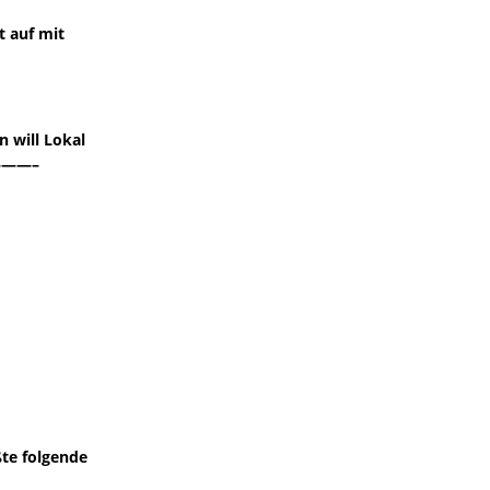
t auf mit
 will Lokal
————–
ßte folgende