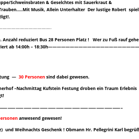
suppe/Schweinsbraten & Geselchtes mit Sauerkraut &
rauben…..Mit Musik, Allein Unterhalter Der lustige Robert spiel
digt!.
————————————-
 Anzahl reduziert Bus 28 Personen Platz ! Wer zu Fuß rauf gehen
s reserviert ab 14:00h – 18:30h———————————————————
estung —
30 Personen
sind dabei gewesen.
merhof –Nachmittag Kufstein Festung droben ein Traum Erlebnis
t!
———————————————-
Personen
anwesend gewesen!
z) und Weihnachts Geschenk ! Obmann Hr. Pellegrini Karl begrü