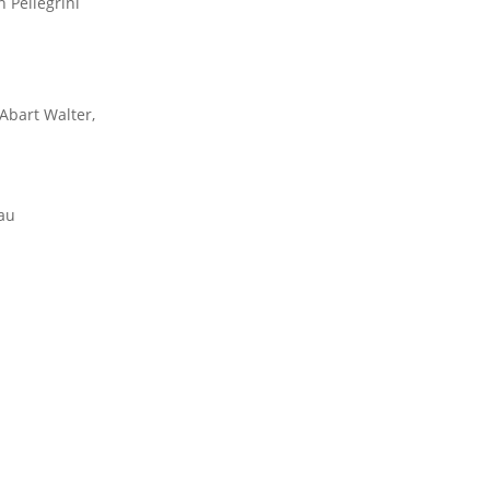
 Pellegrini
 Abart Walter,
rau