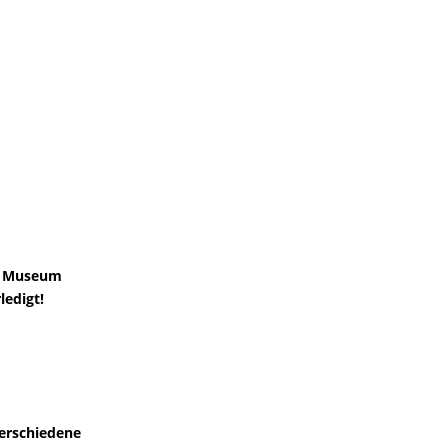
 / Museum
digt!
Verschiedene