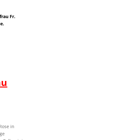
frau Fr.
e.
au
Rose in
ige