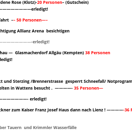
dene Rose (Klotz)-
20 Personen
– (Gutschein)
—————erledigt!
ahrt –
– 50 Personen—–
htigung Allianz Arena besichtigen
————————
-erledigt!
chau — Glasmacherdorf Allgäu (Kempten)
38 Personen
igt!
 und Sterzing /Brennerstrasse gesperrt Schneefall/ Notprogramm
welten in Wattens besucht . ————-
35 Personen—
———- erledigt!
ockner zum Kaiser Franz Josef Haus dann nach Lienz ! ————
-36
elber Tauern und Krimmler Wasserfälle