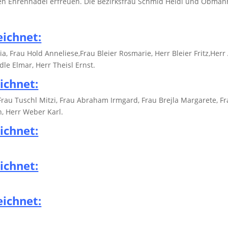
en Ehrennadel erfreuen. Die Bezirksfrau Schmid Heidi und Obmann
eichnet:
a, Frau Hold Anneliese,Frau Bleier Rosmarie, Herr Bleier Fritz,Herr
dle Elmar, Herr Theisl Ernst.
ichnet:
rau Tuschl Mitzi, Frau Abraham Irmgard, Frau Brejla Margarete, F
, Herr Weber Karl.
ichnet:
ichnet:
eichnet: