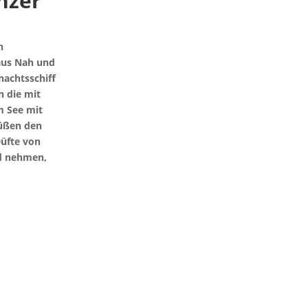
nzer
n
aus Nah und
nachtsschiff
n die mit
m See mit
süßen den
üfte von
ed nehmen,